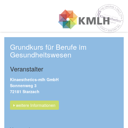
Grundkurs für Berufe im
Gesundheitswesen
Veranstalter
Kinaesthetics-mlh GmbH
Sonnenweg 3
72181 Starzach
weitere Informationen