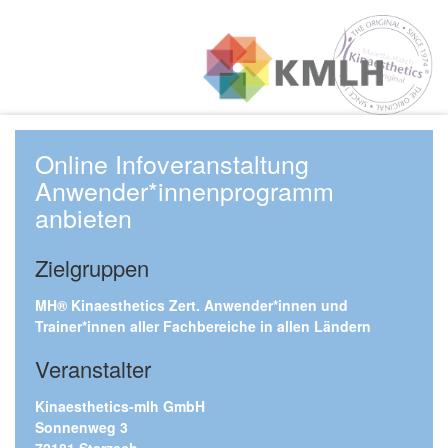
Online Infoveranstaltung
Anwender*innenprogramm
anbieten
Zielgruppen
MH® Kinaesthetics Zert. Anwender*innen und
Trainer*innen aller Fachbereiche in allen Ländern
Veranstalter
Kinaesthetics-mlh GmbH
Sonnenweg 3