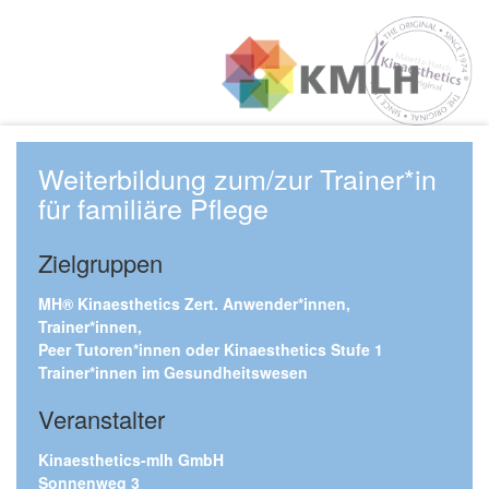
Weiterbildung zum/zur Trainer*in
für familiäre Pflege
Zielgruppen
MH® Kinaesthetics Zert. Anwender*innen,
Trainer*innen,
Peer Tutoren*innen oder Kinaesthetics Stufe 1
Trainer*innen im Gesundheitswesen
Veranstalter
Kinaesthetics-mlh GmbH
Sonnenweg 3