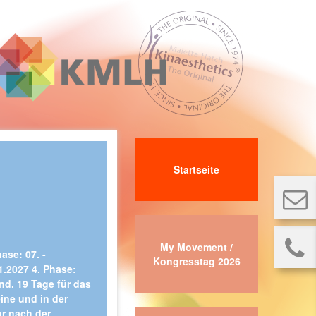
Startseite
My Movement /
hase: 07. -
Kongresstag 2026
11.2027 4. Phase:
ind. 19 Tage für das
eine und in der
hr nach der