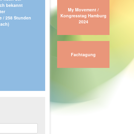
och bekannt
My Movement /
ter
Kongresstag Hamburg
e / 258 Stunden
2024
nach)
Fachtagung