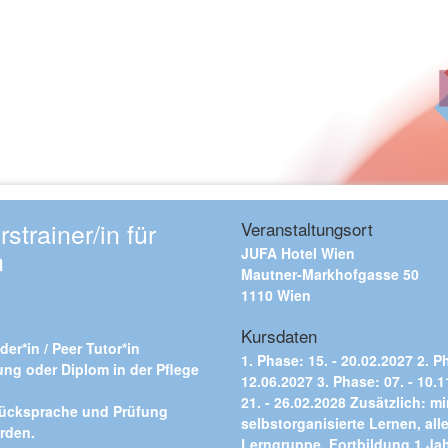
trainer/in für
Veranstaltungsort
n
JUFA Hotel Wien
Mautner-Markhofgasse 50
1110 Wien
Kursdaten
er*in / Peer Tutor*in
1. Phase: 15. - 20.02.2027 2. P
ung oder Diplom in der Pflege
12.06.2027 3. Phase: 07. - 10.
.
21. - 26.02.2028 Zusätzlich: m
Rücksprache und Prüfung
selbstorganisierte Lernen, all
rden.
Lerngruppe. Fortbildung 1 Ja