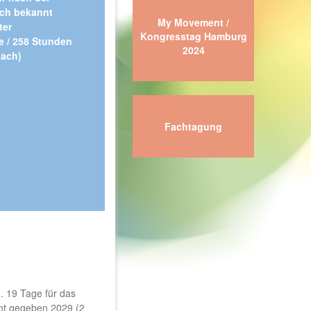
och bekannt
My Movement /
ter
Kongresstag Hamburg
e / 258 Stunden
2024
nach)
Fachtagung
d. 19 Tage für das
nnt gegeben 2029 (2