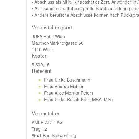
• Abschluss als MH® Kinaesthetics Zert. Anwender*in /
• Anerkannte staatliche geprüfte Berufsausbildung od
• Andere berufliche Abschlüsse können nach Rücksp
Veranstaltungsort
JUFA Hotel Wien
Mautner-Markhofgasse 50
1110 Wien
Kosten
5.500,- €
Referent
Frau Ulrike Buschmann
Frau Andrea Eichler
Frau Alice Monika Peters
Frau Ulrike Resch-Kröll, MBA, MSc
Veranstalter
KMLH AT/IT KG
Trag 12
8541 Bad Schwanberg