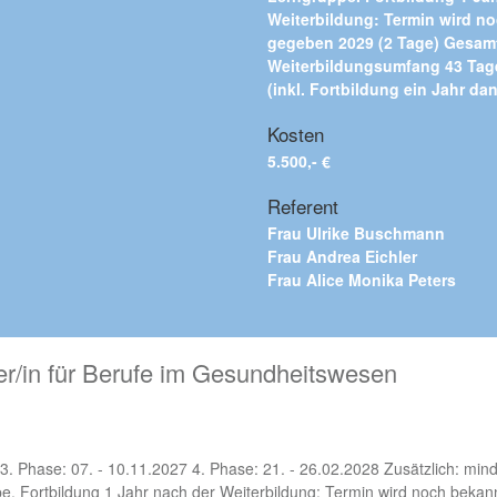
Weiterbildung: Termin wird n
gegeben 2029 (2 Tage) Gesam
Weiterbildungsumfang 43 Tag
(inkl. Fortbildung ein Jahr da
Kosten
5.500,- €
Referent
Frau Ulrike Buschmann
Frau Andrea Eichler
Frau Alice Monika Peters
er/in für Berufe im Gesundheitswesen
3. Phase: 07. - 10.11.2027 4. Phase: 21. - 26.02.2028 Zusätzlich: min
ppe. Fortbildung 1 Jahr nach der Weiterbildung: Termin wird noch beka