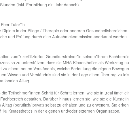
tunden (inkl. Fortbildung ein Jahr danach)
 Peer Tutor*in
er Diplom in der Pflege / Therapie oder anderen Gesundheitsbereichen.
rache und Prüfung durch eine Aufnahmekommission anerkannt werden.
kation zum*r zertifizierten Grundkurstrainer*in seinem*ihrem Fachbereic
rozess so zu unterstützen, dass sie MH® Kinaesthetics als Werkzeug n
hrt zu einem neuen Verständnis, welche Bedeutung die eigene Bewegung
uen Wissen und Verständnis sind sie in der Lage einen Übertrag zu leis
ationalen Alltag.
die Teilnehmer*innen Schritt für Schritt lernen, wie sie in „real time“ 
achbereich gestalten. Darüber hinaus lernen sie, wie sie die Kurstei
Alltag (beruflich/ privat) selbst zu erhalten und zu erweitern. Sie erke
® Kinaesthetics in der eigenen und/oder externen Organisation.