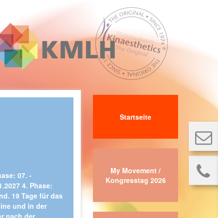
Startseite
My Movement /
hase: 07. -
Kongresstag 2026
11.2027 4. Phase:
ind. 19 Tage für das
eine und in der
hr nach der