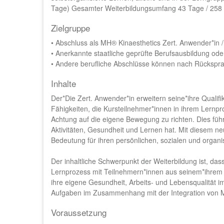
Tage) Gesamter Weiterbildungsumfang 43 Tage / 258 S
Zielgruppe
• Abschluss als MH® Kinaesthetics Zert. Anwender*in /
• Anerkannte staatliche geprüfte Berufsausbildung od
• Andere berufliche Abschlüsse können nach Rücksp
Inhalte
Der*Die Zert. Anwender*in erweitern seine*ihre Qualifi
Fähigkeiten, die Kursteilnehmer*innen in ihrem Lernp
Achtung auf die eigene Bewegung zu richten. Dies fü
Aktivitäten, Gesundheit und Lernen hat. Mit diesem ne
Bedeutung für ihren persönlichen, sozialen und organis
Der inhaltliche Schwerpunkt der Weiterbildung ist, dass 
Lernprozess mit Teilnehmern*innen aus seinem*ihrem F
ihre eigene Gesundheit, Arbeits- und Lebensqualität im 
Aufgaben im Zusammenhang mit der Integration von MH
Voraussetzung