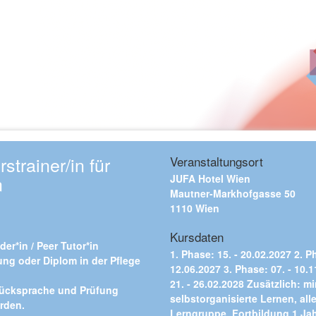
trainer/in für
Veranstaltungsort
n
JUFA Hotel Wien
Mautner-Markhofgasse 50
1110 Wien
Kursdaten
er*in / Peer Tutor*in
1. Phase: 15. - 20.02.2027 2. P
ung oder Diplom in der Pflege
12.06.2027 3. Phase: 07. - 10.
.
21. - 26.02.2028 Zusätzlich: m
Rücksprache und Prüfung
selbstorganisierte Lernen, all
rden.
Lerngruppe. Fortbildung 1 Ja